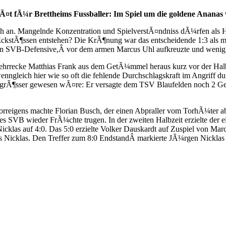
¤t fÃ¼r Brettheims Fussballer: Im Spiel um die goldene Ananas wa
ach an. Mangelnde Konzentration und SpielverstÃ¤ndniss dÃ¼rfen al
EckstÃ¶ssen entstehen? Die KrÃ¶nung war das entscheidende 1:3 als m
ndlichen SVB-Defensive,Â vor dem armen Marcus Uhl aufkreuzte und wen
ehrrecke Matthias Frank aus dem GetÃ¼mmel heraus kurz vor der Halb
ngleich hier wie so oft die fehlende Durchschlagskraft im Angriff d
grÃ¶sser gewesen wÃ¤re: Er versagte dem TSV Blaufelden noch 2 Gegen
 Torreigens machte Florian Busch, der einen Abpraller vom TorhÃ¼te
es SVB wieder FrÃ¼chte trugen. In der zweiten Halbzeit erzielte der 
cklas auf 4:0. Das 5:0 erzielte Volker Dauskardt auf Zuspiel von Marc
aus Nicklas. Den Treffer zum 8:0 EndstandÂ markierte JÃ¼rgen Nickla