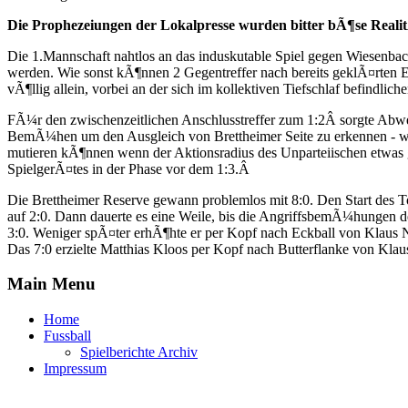
Die Prophezeiungen der Lokalpresse wurden bitter bÃ¶se RealitÃ
Die 1.Mannschaft nahtlos an das induskutable Spiel gegen Wiesenb
werden. Wie sonst kÃ¶nnen 2 Gegentreffer nach bereits geklÃ¤rten 
vÃ¶llig allein, vorbei an der sich im kollektiven Tiefschlaf befi
FÃ¼r den zwischenzeitlichen Anschlusstreffer zum 1:2Â sorgte Abw
BemÃ¼hen um den Ausgleich von Brettheimer Seite zu erkennen - wen
mutieren kÃ¶nnen wenn der Aktionsradius des Unparteiischen etwas 
SpielgerÃ¤tes in der Phase vor dem 1:3.Â
Die Brettheimer Reserve gewann problemlos mit 8:0. Den Start des
auf 2:0. Dann dauerte es eine Weile, bis die AngriffsbemÃ¼hungen d
3:0. Weniger spÃ¤ter erhÃ¶hte er per Kopf nach Eckball von Klaus Ni
Das 7:0 erzielte Matthias Kloos per Kopf nach Butterflanke von Kl
Main Menu
Home
Fussball
Spielberichte Archiv
Impressum