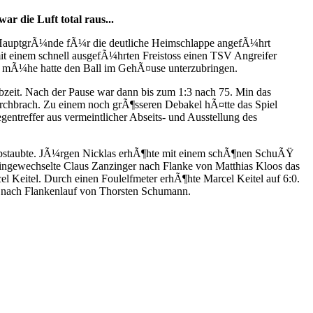
r die Luft total raus...
s HauptgrÃ¼nde fÃ¼r die deutliche Heimschlappe angefÃ¼hrt
it einem schnell ausgefÃ¼hrten Freistoss einen TSV Angreifer
ig mÃ¼he hatte den Ball im GehÃ¤use unterzubringen.
zeit. Nach der Pause war dann bis zum 1:3 nach 75. Min das
urchbrach. Zu einem noch grÃ¶sseren Debakel hÃ¤tte das Spiel
treffer aus vermeintlicher Abseits- und Ausstellung des
r abstaubte. JÃ¼rgen Nicklas erhÃ¶hte mit einem schÃ¶nen SchuÃŸ
eingewechselte Claus Zanzinger nach Flanke von Matthias Kloos das
el Keitel. Durch einen Foulelfmeter erhÃ¶hte Marcel Keitel auf 6:0.
s nach Flankenlauf von Thorsten Schumann.