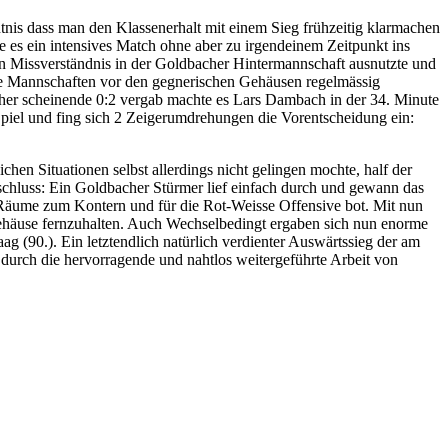
tnis dass man den Klassenerhalt mit einem Sieg frühzeitig klarmachen
e es ein intensives Match ohne aber zu irgendeinem Zeitpunkt ins
in Missverständnis in der Goldbacher Hintermannschaft ausnutzte und
eide Mannschaften vor den gegnerischen Gehäusen regelmässig
her scheinende 0:2 vergab machte es Lars Dambach in der 34. Minute
piel und fing sich 2 Zeigerumdrehungen die Vorentscheidung ein:
en Situationen selbst allerdings nicht gelingen mochte, half der
chluss: Ein Goldbacher Stürmer lief einfach durch und gewann das
 Räume zum Kontern und für die Rot-Weisse Offensive bot. Mit nun
ehäuse fernzuhalten. Auch Wechselbedingt ergaben sich nun enorme
g (90.). Ein letztendlich natürlich verdienter Auswärtssieg der am
t durch die hervorragende und nahtlos weitergeführte Arbeit von