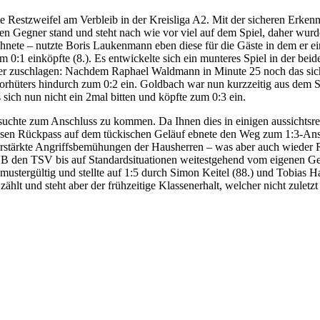
 Restzweifel am Verbleib in der Kreisliga A2. Mit der sicheren Erkenn
en Gegner stand und steht nach wie vor viel auf dem Spiel, daher wurd
hnete – nutzte Boris Laukenmann eben diese für die Gäste in dem er e
m 0:1 einköpfte (8.). Es entwickelte sich ein munteres Spiel in der b
der zuschlagen: Nachdem Raphael Waldmann in Minute 25 noch das sic
rhüters hindurch zum 0:2 ein. Goldbach war nun kurzzeitig aus dem S
sich nun nicht ein 2mal bitten und köpfte zum 0:3 ein.
chte zum Anschluss zu kommen. Da Ihnen dies in einigen aussichtsreich
losen Rückpass auf dem tückischen Geläuf ebnete den Weg zum 1:3-Ans
verstärkte Angriffsbemühungen der Hausherren – was aber auch wieder
SVB den TSV bis auf Standardsituationen weitestgehend vom eigenen G
stergültig und stellte auf 1:5 durch Simon Keitel (88.) und Tobias Haa
ählt und steht aber der frühzeitige Klassenerhalt, welcher nicht zuletz