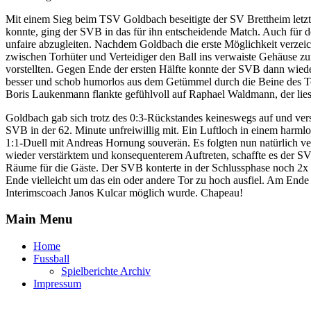
Mit einem Sieg beim TSV Goldbach beseitigte der SV Brettheim letzte
konnte, ging der SVB in das für ihn entscheidende Match. Auch für d
unfaire abzugleiten. Nachdem Goldbach die erste Möglichkeit verzeic
zwischen Torhüter und Verteidiger den Ball ins verwaiste Gehäuse zu
vorstellten. Gegen Ende der ersten Hälfte konnte der SVB dann wie
besser und schob humorlos aus dem Getümmel durch die Beine des To
Boris Laukenmann flankte gefühlvoll auf Raphael Waldmann, der lies 
Goldbach gab sich trotz des 0:3-Rückstandes keineswegs auf und versu
SVB in der 62. Minute unfreiwillig mit. Ein Luftloch in einem harm
1:1-Duell mit Andreas Hornung souverän. Es folgten nun natürlich 
wieder verstärktem und konsequenterem Auftreten, schaffte es der 
Räume für die Gäste. Der SVB konterte in der Schlussphase noch 2x mu
Ende vielleicht um das ein oder andere Tor zu hoch ausfiel. Am Ende z
Interimscoach Janos Kulcar möglich wurde. Chapeau!
Main Menu
Home
Fussball
Spielberichte Archiv
Impressum