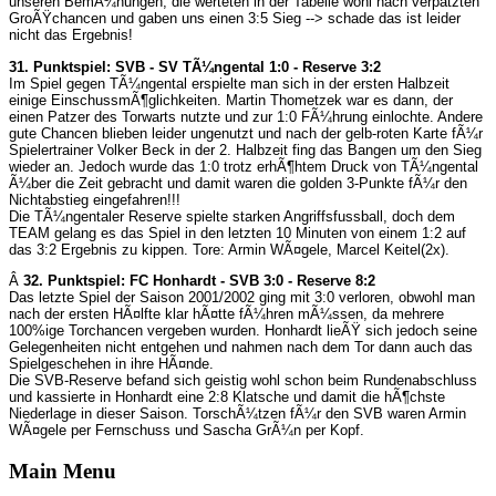
unseren BemÃ¼hungen, die werteten in der Tabelle wohl nach verpatzten
GroÃŸchancen und gaben uns einen 3:5 Sieg --> schade das ist leider
nicht das Ergebnis!
31. Punktspiel: SVB - SV TÃ¼ngental 1:0 - Reserve 3:2
Im Spiel gegen TÃ¼ngental erspielte man sich in der ersten Halbzeit
einige EinschussmÃ¶glichkeiten. Martin Thometzek war es dann, der
einen Patzer des Torwarts nutzte und zur 1:0 FÃ¼hrung einlochte. Andere
gute Chancen blieben leider ungenutzt und nach der gelb-roten Karte fÃ¼r
Spielertrainer Volker Beck in der 2. Halbzeit fing das Bangen um den Sieg
wieder an. Jedoch wurde das 1:0 trotz erhÃ¶htem Druck von TÃ¼ngental
Ã¼ber die Zeit gebracht und damit waren die golden 3-Punkte fÃ¼r den
Nichtabstieg eingefahren!!!
Die TÃ¼ngentaler Reserve spielte starken Angriffsfussball, doch dem
TEAM gelang es das Spiel in den letzten 10 Minuten von einem 1:2 auf
das 3:2 Ergebnis zu kippen. Tore: Armin WÃ¤gele, Marcel Keitel(2x).
Â
32. Punktspiel: FC Honhardt - SVB 3:0 - Reserve 8:2
Das letzte Spiel der Saison 2001/2002 ging mit 3:0 verloren, obwohl man
nach der ersten HÃ¤lfte klar hÃ¤tte fÃ¼hren mÃ¼ssen, da mehrere
100%ige Torchancen vergeben wurden. Honhardt lieÃŸ sich jedoch seine
Gelegenheiten nicht entgehen und nahmen nach dem Tor dann auch das
Spielgeschehen in ihre HÃ¤nde.
Die SVB-Reserve befand sich geistig wohl schon beim Rundenabschluss
und kassierte in Honhardt eine 2:8 Klatsche und damit die hÃ¶chste
Niederlage in dieser Saison. TorschÃ¼tzen fÃ¼r den SVB waren Armin
WÃ¤gele per Fernschuss und Sascha GrÃ¼n per Kopf.
Main Menu