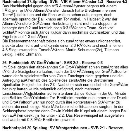
Nachholspiel 17.Spieltag: SVB - VfR AltenmÃ¼nster 1:3 - Reserve 4:3
Das Nachholspiel gegen den VfR AltenmÃ¼nster begann mit einem
frÃ¼hen Tor fÃ¼r AltenmÃ¼nster, danach hatte Brettheim mehrere
TormÃ¶glichkeiten und die Fans wollten schon aufspringen, doch
abermals sprang der Ball knapp am Tor vorbei. In Halbzeit 2 war der
AltenmÃ¼nsterer StÃ¼rmer Henkelmann nicht mehr zu stoppen, er
besorgte das 0:2 und letztlich noch 0:3 fÃ¼r sein Team. Kurz vor
SchluÃŸ konnte sich Janos Kulcar dann nochmals durchsetzen und das
Ergebnis auf 1:3 schÃ¶nen.
Die Reservenmannschaft zeigte sich zunÃ¤chst etwas unkonzentriert,
steckte aber nicht auf und konnte einen 2:3 RÃ¼ckstand noch in einen
4:3 Sieg umwandeln. TorschÃ¼tzen: Martin Schumann(2x), Tillmann
Leidig, Heiko Ehrmann.
26. Punktspiel: SV GroÃŸaltdorf - SVB 2:2 - Reserve 0:3
Im Spiel gegen den altbekannten SV GroÃŸaltdorf schien zunÃ¤chst alles
fÃ¼r die Gastgeber zu laufen, nach der 1:0 FÃ¼hrung der GroÃŸaltdorfer
wurde der Ausgleichstreffer von Claus Zanzinger nicht gegeben und die
Aufregung auÃŸerhalb des Spielfeldes zerstÃ¶rte die Brettheimer
Spielkultur. Folglich fiel das 2:0. Nachdem sich nun endlich die GemÃ¼ter
beruhigt hatten wurde ordentlich gefighted, nach mehreren
EinschussmÃ¶glichkeiten schlenzte dann Janos Kulcar in der 66. Minute
den Ball ins GroÃŸaltdorfer Tor. Brettheim machte nun immer mehr Druck
und GroÃŸaltdorf war nur noch durch ihre konterstarken StÃ¼rmer zu
sehen, die noch einige Male fÃ¼r brenzliche Situationen sorgten. In der
Schlussphase brachte dann Oswin Keidel die Kugel mit einem langen Ball
von auÃŸen direkt im Tor unter - 2:2. Das Reservenspiel ist ausgefallen
und wurde mit 0:3 fÃ¼r Brettheim gewertet.
Nachholspiel 20.Spieltag: SV Westgartshausen - SVB 2:1 - Reserve