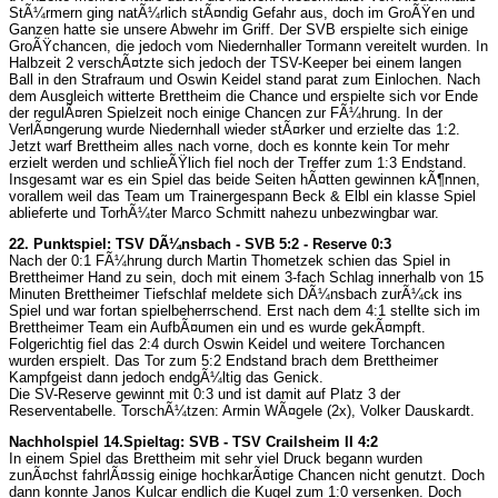
StÃ¼rmern ging natÃ¼rlich stÃ¤ndig Gefahr aus, doch im GroÃŸen und
Ganzen hatte sie unsere Abwehr im Griff. Der SVB erspielte sich einige
GroÃŸchancen, die jedoch vom Niedernhaller Tormann vereitelt wurden. In
Halbzeit 2 verschÃ¤tzte sich jedoch der TSV-Keeper bei einem langen
Ball in den Strafraum und Oswin Keidel stand parat zum Einlochen. Nach
dem Ausgleich witterte Brettheim die Chance und erspielte sich vor Ende
der regulÃ¤ren Spielzeit noch einige Chancen zur FÃ¼hrung. In der
VerlÃ¤ngerung wurde Niedernhall wieder stÃ¤rker und erzielte das 1:2.
Jetzt warf Brettheim alles nach vorne, doch es konnte kein Tor mehr
erzielt werden und schlieÃŸlich fiel noch der Treffer zum 1:3 Endstand.
Insgesamt war es ein Spiel das beide Seiten hÃ¤tten gewinnen kÃ¶nnen,
vorallem weil das Team um Trainergespann Beck & Elbl ein klasse Spiel
ablieferte und TorhÃ¼ter Marco Schmitt nahezu unbezwingbar war.
22. Punktspiel: TSV DÃ¼nsbach - SVB 5:2 - Reserve 0:3
Nach der 0:1 FÃ¼hrung durch Martin Thometzek schien das Spiel in
Brettheimer Hand zu sein, doch mit einem 3-fach Schlag innerhalb von 15
Minuten Brettheimer Tiefschlaf meldete sich DÃ¼nsbach zurÃ¼ck ins
Spiel und war fortan spielbeherrschend. Erst nach dem 4:1 stellte sich im
Brettheimer Team ein AufbÃ¤umen ein und es wurde gekÃ¤mpft.
Folgerichtig fiel das 2:4 durch Oswin Keidel und weitere Torchancen
wurden erspielt. Das Tor zum 5:2 Endstand brach dem Brettheimer
Kampfgeist dann jedoch endgÃ¼ltig das Genick.
Die SV-Reserve gewinnt mit 0:3 und ist damit auf Platz 3 der
Reserventabelle. TorschÃ¼tzen: Armin WÃ¤gele (2x), Volker Dauskardt.
Nachholspiel 14.Spieltag: SVB - TSV Crailsheim II 4:2
In einem Spiel das Brettheim mit sehr viel Druck begann wurden
zunÃ¤chst fahrlÃ¤ssig einige hochkarÃ¤tige Chancen nicht genutzt. Doch
dann konnte Janos Kulcar endlich die Kugel zum 1:0 versenken. Doch