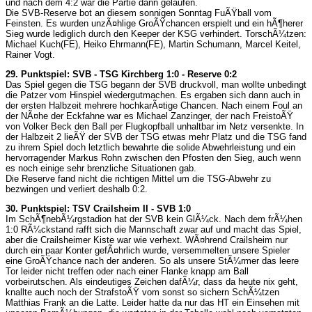
und nach dem 4:2 war die Partie dann gelaufen.
Die SVB-Reserve bot an diesem sonnigen Sonntag FuÃŸball vom
Feinsten. Es wurden unzÃ¤hlige GroÃŸchancen erspielt und ein hÃ¶herer
Sieg wurde lediglich durch den Keeper der KSG verhindert. TorschÃ¼tzen:
Michael Kuch(FE), Heiko Ehrmann(FE), Martin Schumann, Marcel Keitel,
Rainer Vogt.
29. Punktspiel: SVB - TSG Kirchberg 1:0 - Reserve 0:2
Das Spiel gegen die TSG begann der SVB druckvoll, man wollte unbedingt
die Patzer vom Hinspiel wiedergutmachen. Es ergaben sich dann auch in
der ersten Halbzeit mehrere hochkarÃ¤tige Chancen. Nach einem Foul an
der NÃ¤he der Eckfahne war es Michael Zanzinger, der nach FreistoÃŸ
von Volker Beck den Ball per Flugkopfball unhaltbar im Netz versenkte. In
der Halbzeit 2 lieÃŸ der SVB der TSG etwas mehr Platz und die TSG fand
zu ihrem Spiel doch letztlich bewahrte die solide Abwehrleistung und ein
hervorragender Markus Rohn zwischen den Pfosten den Sieg, auch wenn
es noch einige sehr brenzliche Situationen gab.
Die Reserve fand nicht die richtigen Mittel um die TSG-Abwehr zu
bezwingen und verliert deshalb 0:2.
30. Punktspiel: TSV Crailsheim II - SVB 1:0
Im SchÃ¶nebÃ¼rgstadion hat der SVB kein GlÃ¼ck. Nach dem frÃ¼hen
1:0 RÃ¼ckstand rafft sich die Mannschaft zwar auf und macht das Spiel,
aber die Crailsheimer Kiste war wie verhext. WÃ¤hrend Crailsheim nur
durch ein paar Konter gefÃ¤hrlich wurde, versemmelten unsere Spieler
eine GroÃŸchance nach der anderen. So als unsere StÃ¼rmer das leere
Tor leider nicht treffen oder nach einer Flanke knapp am Ball
vorbeirutschen. Als eindeutiges Zeichen dafÃ¼r, dass da heute nix geht,
knallte auch noch der StrafstoÃŸ vom sonst so sichern SchÃ¼tzen
Matthias Frank an die Latte. Leider hatte da nur das HT ein Einsehen mit