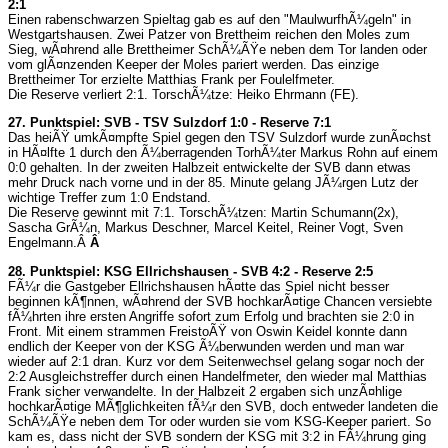
2:1
Einen rabenschwarzen Spieltag gab es auf den "MaulwurfhÃ¼geln" in
Westgartshausen. Zwei Patzer von Brettheim reichen den Moles zum
Sieg, wÃ¤hrend alle Brettheimer SchÃ¼ÃŸe neben dem Tor landen oder
vom glÃ¤nzenden Keeper der Moles pariert werden. Das einzige
Brettheimer Tor erzielte Matthias Frank per Foulelfmeter.
Die Reserve verliert 2:1. TorschÃ¼tze: Heiko Ehrmann (FE).
27. Punktspiel: SVB - TSV Sulzdorf 1:0 - Reserve 7:1
Das heiÃŸ umkÃ¤mpfte Spiel gegen den TSV Sulzdorf wurde zunÃ¤chst
in HÃ¤lfte 1 durch den Ã¼berragenden TorhÃ¼ter Markus Rohn auf einem
0:0 gehalten. In der zweiten Halbzeit entwickelte der SVB dann etwas
mehr Druck nach vorne und in der 85. Minute gelang JÃ¼rgen Lutz der
wichtige Treffer zum 1:0 Endstand.
Die Reserve gewinnt mit 7:1. TorschÃ¼tzen: Martin Schumann(2x),
Sascha GrÃ¼n, Markus Deschner, Marcel Keitel, Reiner Vogt, Sven
Engelmann.
Â
Â
28. Punktspiel: KSG Ellrichshausen - SVB 4:2 - Reserve 2:5
FÃ¼r die Gastgeber Ellrichshausen hÃ¤tte das Spiel nicht besser
beginnen kÃ¶nnen, wÃ¤hrend der SVB hochkarÃ¤tige Chancen versiebte
fÃ¼hrten ihre ersten Angriffe sofort zum Erfolg und brachten sie 2:0 in
Front. Mit einem strammen FreistoÃŸ von Oswin Keidel konnte dann
endlich der Keeper von der KSG Ã¼berwunden werden und man war
wieder auf 2:1 dran. Kurz vor dem Seitenwechsel gelang sogar noch der
2:2 Ausgleichstreffer durch einen Handelfmeter, den wieder mal Matthias
Frank sicher verwandelte. In der Halbzeit 2 ergaben sich unzÃ¤hlige
hochkarÃ¤tige MÃ¶glichkeiten fÃ¼r den SVB, doch entweder landeten die
SchÃ¼ÃŸe neben dem Tor oder wurden sie vom KSG-Keeper pariert. So
kam es, dass nicht der SVB sondern der KSG mit 3:2 in FÃ¼hrung ging