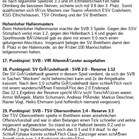
es nach regulÃ¤rer Spielzeit 3:3 und im ElfmeterschieÃŸen hatte
Ohrnberg die besseren Nerven, sicherte sich mit 9:8 den 3. Platz. Somit
qualifizierten sich fÃ¼rs Masters vier Teams nÃ¤mlich ESV Crailsheim,
KSG Ellrichshausen, TSV Ohrnberg und der SV Brettheim.
Hohenloher Hallenmasters
Beim Hohenloher Hallenmaster machte der SVB 3 Spiele. Gegen den SSV
Stimpfach verlor man 1:2, gegen den Hollenbach 1:4 und gegen die
Sportfreunde BÃ¼hlerzell gab es dann mit einem 5:0 noch einen
gelungenen Abschluss. Insgesamt belegte der SV Brettheim damit den
8. Platz in der Hallenrunde, an der Ã¼ber 100 Mannschaften
teilgenommen hatten.
17. Punktspiel: SVB - VfR AltenmÃ¼nster ausgefallen
18. Punktspiel: SV GrÃ¼ndelhardt - SVB 2:0 - Reserve 1:12
Der SV GrÃ¼ndelhardt gewinnt in diesem Spiel verdient, da sich der SVB
in Sachen "Meckern" nicht beherrschen kann und 2x die Ampelkarte
kassiert. Nach dem 1:0 schaffte GrÃ¼ndelhardt dann schlieÃŸlich noch
mit einem wunderschÃ¶nen FreistoÃŸtor den 2:0 Endstand.
Das 12:1 Ergebnis der Reserve spricht fÃ¼r sich! TorschÃ¼tzen waren:
Armin WÃ¤gele, Martin Schumann, Andreas PfÃ¤nder, Markus Deschner,
Rainer Vogt, Heiko Ehrmann (und hoffentlich niemand vergessen).
19. Punktspiel: SVB - TSV Obersontheim 1:4 - Reserve 3:3
Der TSV Obersontheim spielte in Brettheim einen ansehnlichen
Offensivfussball und war in allen Belangen einen Tick schneller und wirkte
insgesamt aufgeweckter. So stand es zur Halbzeit bereits 0:2 und in
HÃ¤lfte 2 legte Obersontheim noch das 0:3 und 0:4 drauf. In der
SchluÃŸphase konnte schlieÃŸlich Claus Zanzinger einen schÃ¶nen
Angriff noch zum 1:4 Endstand abschlieÃŸen.