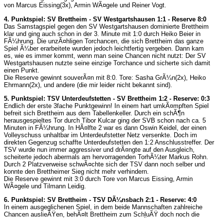
von Marcus Eissing(3x), Armin WÃ¤gele und Reiner Vogt.
4. Punktspiel: SV Brettheim - SV Westgartshausen 1:1 - Reserve 8:0
Das Samstagspiel gegen den SV Westgartshausen dominierte Brettheim
klar und ging auch schon in der 3. Minute mit 1:0 durch Heiko Beier in
FÃ¼hrung. Die unzÃ¤hligen Torchancen, die sich Brettheim das ganze
Spiel Ã¼ber erarbeitete wurden jedoch leichtfertig vergeben. Dann kam
es, wie es immer kommt, wenn man seine Chancen nicht nutzt: Der SV
Westgartshausen nutzte seine einzige Torchance und sicherte sich damit
einen Punkt.
Die Reserve gewinnt souverÃ¤n mit 8:0. Tore: Sasha GrÃ¼n(2x), Heiko
Ehrmann(2x), und andere (die mir leider nicht bekannt sind).
5. Punktspiel: TSV Unterdeufstetten - SV Brettheim 1:2 - Reserve: 0:3
Endlich der erste 3fache Punktgewinn! In einem hart umkÃ¤mpften Spiel
befreit sich Brettheim aus dem Tabellenkeller. Durch ein schÃ¶n
herausgespieltes Tor durch Tibor Kulcar ging der SVB schon nach ca. 5
Minuten in FÃ¼hrung. In HÃ¤lfte 2 war es dann Oswin Keidel, der einen
Volleyschuss unhaltbar im Unterdeufstetter Netz versenkte. Doch im
direkten Gegenzug schaffte Unterdeufstetten den 1:2 Anschlusstreffer. Der
TSV wurde nun immer aggressiver und drÃ¤ngte auf den Ausgleich,
scheiterte jedoch abermals am hervorragenden TorhÃ¼ter Markus Rohn.
Durch 2 Platzverweise schwÃ¤chte sich der TSV dann noch selber und
konnte den Brettheimer Sieg nicht mehr verhindern.
Die Reserve gewinnt mit 3:0 durch Tore von Marcus Eissing, Armin
WÃ¤gele und Tilmann Leidig.
6. Punktspiel: SV Brettheim - TSV DÃ¼nsbach 2:1 - Reserve: 4:0
In einem ausgeglichenen Spiel, in dem beide Mannschaften zahlreiche
Chancen auslieÃŸen, behÃ¤lt Brettheim zum SchluÃŸ doch noch die