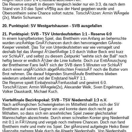
Die Reserve erspielt in diesem Vergleich leider nur ein 3:3, da nach dem
Stand von 3:0 das Spiel vÃ¶llig aus der Hand gegeben wurde und
Obersontheim seine Chance sofort nutzte. TorschÃ¼tzen: Armin WÃ¤gele
(2x), Martin Schumann.
20. Punktspiel: SV Westgartshausen - SVB ausgefallen
21. Punktspiel: SVB - TSV Unterdeufstetten 1:1 - Reserve 6:0
In einem kampfbetonten Spiel, das Brettheim von Anfang an beherrschte
wurden unzÃ¤hlige GroÃŸchancen durch den hervorragenden GÃ¤ste-
Keeper vereitelt. Das Tor von Unterdeufstetten war wie vernagelt und
deshalb fiel das lÃ¤ngst Ã¼berfÃ¤llige 1:0 durch Volker Beck erst kurz
vor SchluÃŸ, und selbst zu diesem Zeitpunkt "wehrte sich der Ball" noch
heftig bevor er endlich Ã¼ber die Linie kullerte. Doch zur EnttÃ¤uschung
der Brettheimer Fans lieÃŸ sich der SVB dann 5 Minuten vor SchluÃŸ
durch einen unglÃ¼cklich abgefÃ¤lschten FreistoÃŸ noch die Butter vom
Brot nehmen. Die darauf folgenden SturmlÃ¤ufe Brettheims blieben
wiederum unbelohnt und der Endstand hieÃŸ 1:1.
Die Reserve spielt EinbahnstraÃŸenfussball und gewinnt 6:0.
TorschÃ¼tzen: Armin WÃ¤gele(2x), Alexander Welk, Sven Engelmann,
Volker Dauskardt, Michael Kuch.
Viertelfinale Bezirkspokal: SVB - TSV Niedernhall 1:3 n.V.
Nach anfÃ¤nglichen Schwierigkeiten im Mittelfeld stellte sich der SV
Brettheim auf seinen Gegner ein und konnte dann doch recht gut
Mithalten, so dass sich ein ansehnliches Spiel zweier gleichstarker
Mannschaften abzeichnete. Durch einen schnellen Konter ging Niedernhall
mit 0:1 in FÃ¼hrung und vergab noch mehrere Chancen. Doch nun fand
Brettheim mehr und mehr ins Spiel. Der glÃ¤nzend aufgelegte Heiko Beier
tÃ¤nzelte mehrere Male durch die Abwehr Niedernhalls. Von Niedernhalls