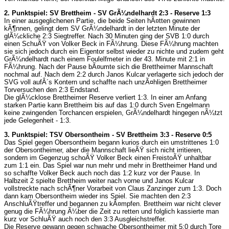
2. Punktspiel: SV Brettheim - SV GrÃ¼ndelhardt 2:3 - Reserve 1:3
In einer ausgeglichenen Partie, die beide Seiten hÃ¤tten gewinnen
kÃ¶nnen, gelingt dem SV GrÃ¼ndelhardt in der letzten Minute der
glÃ¼ckliche 2:3 Siegtreffer. Nach 30 Minuten ging der SVB 1:0 durch
einen SchuÃŸ von Volker Beck in FÃ¼hrung. Diese FÃ¼hrung machten
sie sich jedoch durch ein Eigentor selbst wieder zu nichte und zudem geht
GrÃ¼ndelhardt nach einem Foulelfmeter in der 43. Minute mit 2:1 in
FÃ¼hrung. Nach der Pause bÃ¤umte sich die Brettheimer Mannschaft
nochmal auf. Nach dem 2:2 durch Janos Kulcar verlagerte sich jedoch der
SVG voll aufÂ´s Kontern und schaffte nach unzÃ¤hligen Brettheimer
Torversuchen den 2:3 Endstand.
Die glÃ¼cklose Brettheimer Reserve verliert 1:3. In einer am Anfang
starken Partie kann Brettheim bis auf das 1:0 durch Sven Engelmann
keine zwingenden Torchancen erspielen, GrÃ¼ndelhardt hingegen nÃ¼tzt
jede Gelegenheit - 1:3.
3. Punktspiel: TSV Obersontheim - SV Brettheim 3:3 - Reserve 0:5
Das Spiel gegen Obersontheim begann kurios durch ein umstrittenes 1:0
der Obersontheimer, aber die Mannschaft lieÃŸ sich nicht irritieren,
sondern im Gegenzug schoÃŸ Volker Beck einen FreistoÃŸ unhaltbar
zum 1:1 ein. Das Spiel war nun mehr und mehr in Brettheimer Hand und
so schaffte Volker Beck auch noch das 1:2 kurz vor der Pause. In
Halbzeit 2 spielte Brettheim weiter nach vorne und Janos Kulcar
vollstreckte nach schÃ¶ner Vorarbeit von Claus Zanzinger zum 1:3. Doch
dann kam Obersontheim wieder ins Spiel. Sie machten den 2:3
AnschluÃŸtreffer und begannen zu kÃ¤mpfen. Brettheim war nicht clever
genug die FÃ¼hrung Ã¼ber die Zeit zu retten und folglich kassierte man
kurz vor SchluÃŸ auch noch den 3:3 Ausgleichstreffer.
Die Reserve gewann gegen schwache Obersontheimer mit 5:0 durch Tore