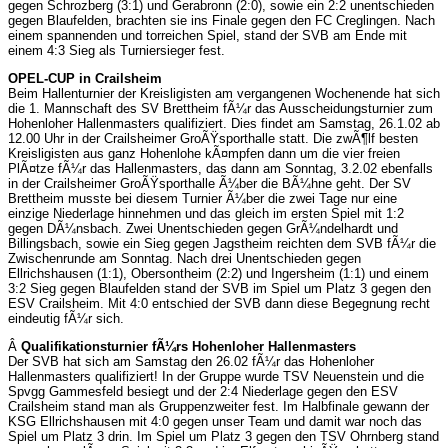
gegen Schrozberg (3:1) und Gerabronn (2:0), sowie ein 2:2 unentschieden
gegen Blaufelden, brachten sie ins Finale gegen den FC Creglingen. Nach
einem spannenden und torreichen Spiel, stand der SVB am Ende mit
einem 4:3 Sieg als Turniersieger fest.
OPEL-CUP in Crailsheim
Beim Hallenturnier der Kreisligisten am vergangenen Wochenende hat sich
die 1. Mannschaft des SV Brettheim fÃ¼r das Ausscheidungsturnier zum
Hohenloher Hallenmasters qualifiziert. Dies findet am Samstag, 26.1.02 ab
12.00 Uhr in der Crailsheimer GroÃŸsporthalle statt. Die zwÃ¶lf besten
Kreisligisten aus ganz Hohenlohe kÃ¤mpfen dann um die vier freien
PlÃ¤tze fÃ¼r das Hallenmasters, das dann am Sonntag, 3.2.02 ebenfalls
in der Crailsheimer GroÃŸsporthalle Ã¼ber die BÃ¼hne geht. Der SV
Brettheim musste bei diesem Turnier Ã¼ber die zwei Tage nur eine
einzige Niederlage hinnehmen und das gleich im ersten Spiel mit 1:2
gegen DÃ¼nsbach. Zwei Unentschieden gegen GrÃ¼ndelhardt und
Billingsbach, sowie ein Sieg gegen Jagstheim reichten dem SVB fÃ¼r die
Zwischenrunde am Sonntag. Nach drei Unentschieden gegen
Ellrichshausen (1:1), Obersontheim (2:2) und Ingersheim (1:1) und einem
3:2 Sieg gegen Blaufelden stand der SVB im Spiel um Platz 3 gegen den
ESV Crailsheim. Mit 4:0 entschied der SVB dann diese Begegnung recht
eindeutig fÃ¼r sich.
Â
Qualifikationsturnier fÃ¼rs Hohenloher Hallenmasters
Der SVB hat sich am Samstag den 26.02 fÃ¼r das Hohenloher
Hallenmasters qualifiziert! In der Gruppe wurde TSV Neuenstein und die
Spvgg Gammesfeld besiegt und der 2:4 Niederlage gegen den ESV
Crailsheim stand man als Gruppenzweiter fest. Im Halbfinale gewann der
KSG Ellrichshausen mit 4:0 gegen unser Team und damit war noch das
Spiel um Platz 3 drin. Im Spiel um Platz 3 gegen den TSV Ohrnberg stand