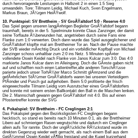
durch hervorragende Leistungen in Halbzeit 2 in einen 1:5 Sieg
umwandeln. Tore: Tillmann Leidig, Michael Kuch, Sven Engelmann,
Markus Braun, JÃ¼rgen HeiÃŸwolf.
10. Punktspiel: SV Brettheim - SV GroÃŸaltdorf 5:0 - Reserve 4:0
Das Spiel gegen unseren langjÃ¤hrigen Begleiter GroÃŸaltdorf begann
traumhaft, bereits in der 5. Spielminute konnte Claus Zanzinger, der damit
seine Torflaute Ã¼berwunden hat, angetrieben durch seine Fans eine
Flanke zum 1:0 verwerten. Doch dann wurde das Spiel ausgeglichener und
GroÃŸaltdorf klopfte mal am Brettheimer Tor an. Nach der Pause machte
der SVB wieder mÃ¤chtig Druck und ein vorbildlicher Kopfball von Michael
Zanzinger schoss unhaltbar zum 2:0 ins Netz. 5 Minuten spÃ¤ter
vollendete Oswin Keidel nach Flanke von Janos Kulcar zum 3:0. Das 4:0
markierte Janos Kulcar dann im Alleingang. Doch die GÃ¤ste gaben nicht
auf und schafften noch einen Lattentreffer,alle anderen TorschÃ¼sse
parierte jedoch unser TorhÃ¼ter Marco Schmitt glÃ¤nzend und die
gefÃ¤hrlichen StÃ¼rmer GroÃŸaltdorfs waren bei unseren Verteidigern
PfÃ¤nder und Pusch gut aufgehoben. Beim 5:0 profitierte der frisch
eingewechselte Tilmann Leidig vom Ausrutscher eines GroÃŸaltdorfers
und konnte mit seinem ersten Ballkontakt den Ball in die Maschen lenken.
Die 2. Mannschaft gewann gegen GroÃŸaltdorf mit 4:0. Bis auf einen
Pfostentreffer konnte der SVG
4. Pokalspiel: SV Brettheim - FC Creglingen 2:1
Das Pokalspiel gegen den Bezirksligisten FC Creglingen begann
hecktisch, so stand es bereits nach 10 Minuten 0:1, als der Brettheimer
Libero auf schmierigen Rasen wegrutschte und dadurch ein Creglinger
allein aufs Tor rannte. Doch der unglÃ¼ckliche RÃ¼ckstand wurde im
direkten Gegenzug wieder wett gemacht, als nach einem Ball aus dem
GetÃ¼mmel Oswin Keidel vÃ¶llig freistand und die Kugel kurzerhand