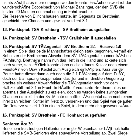
nichts zÃ¤hlbares mehr errungen werden konnte. ErwÃ¤hnenswert ist der
wunderschÃ¶ne Doppelpack von Michael Zanzinger, der den SVB die
letzten 20 Minuten nochmal richtig in Fahrt brachte.
Die Reserve von Ellrichshausen nutzte, im Gegesatz zu Brettheim,
geschickt ihre Chancen und gewinnt verdient 3:1.
13. Punktspiel: TSV Kirchberg - SV Brettheim ausgefallen
14. Punktspiel: SV Brettheim - TSV Crailsheim II ausgefallen
15. Punktspiel: SV TÃ¼ngental - SV Brettheim 3:1 - Reserve 1:0
In einem Spiel das beide Mannschaften gleich stark begonnen, verhalf ein
Schnitzer der Brettheimer Abwehr dem SV TÃ¼ngental zu einer frÃ¼hen
FÃ¼hrung. Brettheim nahm nun das Heft in die Hand und ackerte sich
nach vorne, schlieÃŸlich konnte dann endlich Janos Kulcar nach einem
FreistoÃŸ von Oswin Keidel zum Ausgleich einkÃ¶pfen. Kurz vor der
Pause hatte dieser dann auch noch die 2:1 FÃ¼hrung auf dem FuÃŸ,
doch der Ball sprang knapp neben das Tor und im direkten Gegenzug
brachte ein weiterer Abwehrfehler die TÃ¼ngentaler noch vor dem
Halbzeitpfiff mit 2:1 in Front. In HÃ¤lfte 2 versuchte Brettheim alles um
abermals den Ausgleich zu erzielen, doch es wurden keine zwingenden
Chancen erspielt. In der 85. Minute schaffte TÃ¼ngental dann noch einen
ihrer zahlreichen Konter im Netz zu versenken und das Spiel war gelaufen.
Die Reserve verliert 1:0 in einem Spiel, in dem mehr drin gewesen wÃ¤re.
16. Punktspiel: SV Brettheim - FC Honhardt ausgefallen
Senioren Ãœ 30
Bei einem kurzfristigen Hallenturnier in der Wiesenbacher LÃ¶t-holzhalle
lieferten die SVB-Senioren eine souverÃ¤ne Vorstellung ab. Zwei Siege