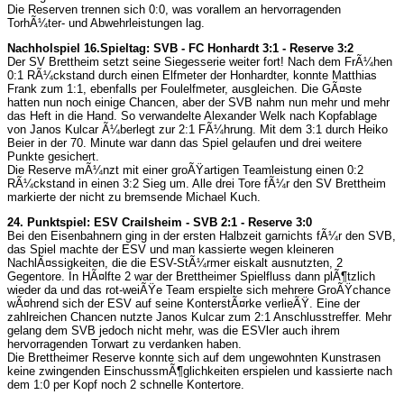
Die Reserven trennen sich 0:0, was vorallem an hervorragenden
TorhÃ¼ter- und Abwehrleistungen lag.
Nachholspiel 16.Spieltag: SVB - FC Honhardt 3:1 - Reserve 3:2
Der SV Brettheim setzt seine Siegesserie weiter fort! Nach dem FrÃ¼hen
0:1 RÃ¼ckstand durch einen Elfmeter der Honhardter, konnte Matthias
Frank zum 1:1, ebenfalls per Foulelfmeter, ausgleichen. Die GÃ¤ste
hatten nun noch einige Chancen, aber der SVB nahm nun mehr und mehr
das Heft in die Hand. So verwandelte Alexander Welk nach Kopfablage
von Janos Kulcar Ã¼berlegt zur 2:1 FÃ¼hrung. Mit dem 3:1 durch Heiko
Beier in der 70. Minute war dann das Spiel gelaufen und drei weitere
Punkte gesichert.
Die Reserve mÃ¼nzt mit einer groÃŸartigen Teamleistung einen 0:2
RÃ¼ckstand in einen 3:2 Sieg um. Alle drei Tore fÃ¼r den SV Brettheim
markierte der nicht zu bremsende Michael Kuch.
24. Punktspiel: ESV Crailsheim - SVB 2:1 - Reserve 3:0
Bei den Eisenbahnern ging in der ersten Halbzeit garnichts fÃ¼r den SVB,
das Spiel machte der ESV und man kassierte wegen kleineren
NachlÃ¤ssigkeiten, die die ESV-StÃ¼rmer eiskalt ausnutzten, 2
Gegentore. In HÃ¤lfte 2 war der Brettheimer Spielfluss dann plÃ¶tzlich
wieder da und das rot-weiÃŸe Team erspielte sich mehrere GroÃŸchance
wÃ¤hrend sich der ESV auf seine KonterstÃ¤rke verlieÃŸ. Eine der
zahlreichen Chancen nutzte Janos Kulcar zum 2:1 Anschlusstreffer. Mehr
gelang dem SVB jedoch nicht mehr, was die ESVler auch ihrem
hervorragenden Torwart zu verdanken haben.
Die Brettheimer Reserve konnte sich auf dem ungewohnten Kunstrasen
keine zwingenden EinschussmÃ¶glichkeiten erspielen und kassierte nach
dem 1:0 per Kopf noch 2 schnelle Kontertore.