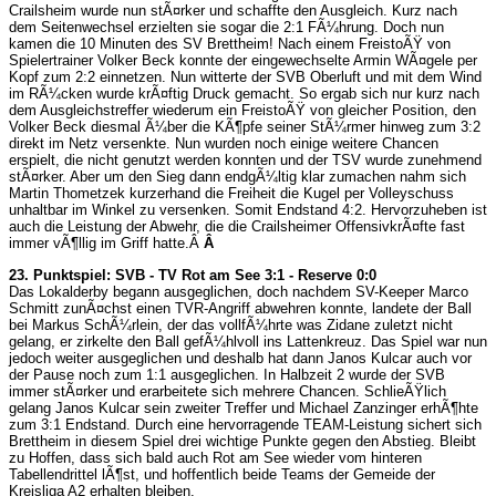
Crailsheim wurde nun stÃ¤rker und schaffte den Ausgleich. Kurz nach
dem Seitenwechsel erzielten sie sogar die 2:1 FÃ¼hrung. Doch nun
kamen die 10 Minuten des SV Brettheim! Nach einem FreistoÃŸ von
Spielertrainer Volker Beck konnte der eingewechselte Armin WÃ¤gele per
Kopf zum 2:2 einnetzen. Nun witterte der SVB Oberluft und mit dem Wind
im RÃ¼cken wurde krÃ¤ftig Druck gemacht. So ergab sich nur kurz nach
dem Ausgleichstreffer wiederum ein FreistoÃŸ von gleicher Position, den
Volker Beck diesmal Ã¼ber die KÃ¶pfe seiner StÃ¼rmer hinweg zum 3:2
direkt im Netz versenkte. Nun wurden noch einige weitere Chancen
erspielt, die nicht genutzt werden konnten und der TSV wurde zunehmend
stÃ¤rker. Aber um den Sieg dann endgÃ¼ltig klar zumachen nahm sich
Martin Thometzek kurzerhand die Freiheit die Kugel per Volleyschuss
unhaltbar im Winkel zu versenken. Somit Endstand 4:2. Hervorzuheben ist
auch die Leistung der Abwehr, die die Crailsheimer OffensivkrÃ¤fte fast
immer vÃ¶llig im Griff hatte.
Â
Â
23. Punktspiel: SVB - TV Rot am See 3:1 - Reserve 0:0
Das Lokalderby begann ausgeglichen, doch nachdem SV-Keeper Marco
Schmitt zunÃ¤chst einen TVR-Angriff abwehren konnte, landete der Ball
bei Markus SchÃ¼rlein, der das vollfÃ¼hrte was Zidane zuletzt nicht
gelang, er zirkelte den Ball gefÃ¼hlvoll ins Lattenkreuz. Das Spiel war nun
jedoch weiter ausgeglichen und deshalb hat dann Janos Kulcar auch vor
der Pause noch zum 1:1 ausgeglichen. In Halbzeit 2 wurde der SVB
immer stÃ¤rker und erarbeitete sich mehrere Chancen. SchlieÃŸlich
gelang Janos Kulcar sein zweiter Treffer und Michael Zanzinger erhÃ¶hte
zum 3:1 Endstand. Durch eine hervorragende TEAM-Leistung sichert sich
Brettheim in diesem Spiel drei wichtige Punkte gegen den Abstieg. Bleibt
zu Hoffen, dass sich bald auch Rot am See wieder vom hinteren
Tabellendrittel lÃ¶st, und hoffentlich beide Teams der Gemeide der
Kreisliga A2 erhalten bleiben.