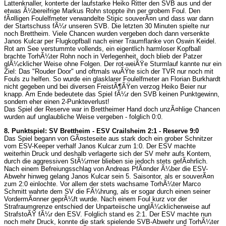
Lattenknaller, konterte der laufstarke Heiko Ritter den SVB aus und der
etwas Ã¼bereifrige Markus Rohn stoppte ihn per grobem Foul. Den
fÃ¤lligen Foulelfmeter verwandelte Stipic souverÃ¤n und dass war dann
der Startschuss fÃ¼r unseren SVB. Die letzten 30 Minuten spielte nur
noch Brettheim. Viele Chancen wurden vergeben doch dann versenkte
Janos Kulcar per Flugkopfball nach einer Traumflanke von Oswin Keidel.
Rot am See verstummte vollends, ein eigentlich harmloser Kopfball
brachte TorhÃ¼ter Rohn noch in Verlegenheit, doch blieb der Patzer
glÃ¼cklicher Weise ohne Folgen. Der rot-weiÃŸe Sturmlauf kannte nur ein
Ziel: Das "Rouder Door" und oftmals wuÃŸte sich der TVR nur noch mit
Fouls zu helfen. So wurde ein glasklarer Foulelfmeter an Florian Burkhardt
nicht gegeben und bei diversen FreistÃ¶ÃŸen verzog Heiko Beier nur
knapp. Am Ende bedeutete das Spiel fÃ¼r den SVB keinen Punktgewinn,
sondern eher einen 2-Punkteverlust!
Das Spiel der Reserve war in Brettheimer Hand doch unzÃ¤hlige Chancen
wurden auf unglaubliche Weise vergeben - folglich 0:0.
8. Punktspiel: SV Brettheim - ESV Crailsheim 2:1 - Reserve 9:0
Das Spiel begann von GÃ¤steseite aus stark doch ein grober Schnitzer
vom ESV-Keeper verhalf Janos Kulcar zum 1:0. Der ESV machte
weiterhin Druck und deshalb verlagerte sich der SV mehr aufs Kontern,
durch die aggressiven StÃ¼rmer blieben sie jedoch stets gefÃ¤hrlich.
Nach einem Befreiungsschlag von Andreas PfÃ¤nder Ã¼ber die ESV-
Abwehr hinweg gelang Janos Kulcar sein 5. Saisontor, als er souverÃ¤n
zum 2:0 einlochte. Vor allem der stets wachsame TorhÃ¼ter Marco
Schmitt wahrte dem SV die FÃ¼hrung, als er sogar durch einen seiner
VordermÃ¤nner geprÃ¼ft wurde. Nach einem Foul kurz vor der
Strafraumgrenze entschied der Unparteiische unglÃ¼cklicherweise auf
StrafstoÃŸ fÃ¼r den ESV. Folglich stand es 2:1. Der ESV machte nun
noch mehr Druck, konnte die stark spielende SVB-Abwehr und TorhÃ¼ter