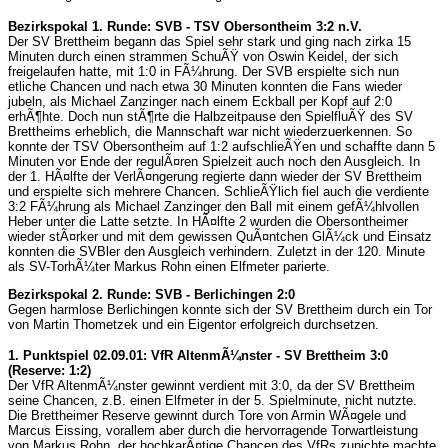
Bezirkspokal 1. Runde: SVB - TSV Obersontheim 3:2 n.V.
Der SV Brettheim begann das Spiel sehr stark und ging nach zirka 15
Minuten durch einen strammen SchuÃŸ von Oswin Keidel, der sich
freigelaufen hatte, mit 1:0 in FÃ¼hrung. Der SVB erspielte sich nun
etliche Chancen und nach etwa 30 Minuten konnten die Fans wieder
jubeln, als Michael Zanzinger nach einem Eckball per Kopf auf 2:0
erhÃ¶hte. Doch nun stÃ¶rte die Halbzeitpause den SpielfluÃŸ des SV
Brettheims erheblich, die Mannschaft war nicht wiederzuerkennen. So
konnte der TSV Obersontheim auf 1:2 aufschlieÃŸen und schaffte dann 5
Minuten vor Ende der regulÃ¤ren Spielzeit auch noch den Ausgleich. In
der 1. HÃ¤lfte der VerlÃ¤ngerung regierte dann wieder der SV Brettheim
und erspielte sich mehrere Chancen. SchlieÃŸlich fiel auch die verdiente
3:2 FÃ¼hrung als Michael Zanzinger den Ball mit einem gefÃ¼hlvollen
Heber unter die Latte setzte. In HÃ¤lfte 2 wurden die Obersontheimer
wieder stÃ¤rker und mit dem gewissen QuÃ¤ntchen GlÃ¼ck und Einsatz
konnten die SVBler den Ausgleich verhindern. Zuletzt in der 120. Minute
als SV-TorhÃ¼ter Markus Rohn einen Elfmeter parierte.
Bezirkspokal 2. Runde: SVB - Berlichingen 2:0
Gegen harmlose Berlichingen konnte sich der SV Brettheim durch ein Tor
von Martin Thometzek und ein Eigentor erfolgreich durchsetzen.
1. Punktspiel 02.09.01: VfR AltenmÃ¼nster - SV Brettheim 3:0
(Reserve: 1:2)
Der VfR AltenmÃ¼nster gewinnt verdient mit 3:0, da der SV Brettheim
seine Chancen, z.B. einen Elfmeter in der 5. Spielminute, nicht nutzte.
Die Brettheimer Reserve gewinnt durch Tore von Armin WÃ¤gele und
Marcus Eissing, vorallem aber durch die hervorragende Torwartleistung
von Markus Rohn, der hochkarÃ¤tige Chancen des VfRs zunichte machte.