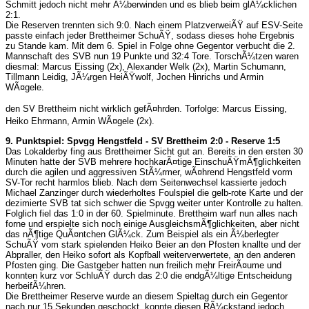
Schmitt jedoch nicht mehr Ã¼berwinden und es blieb beim glÃ¼cklichen
2:1.
Die Reserven trennten sich 9:0. Nach einem PlatzverweiÃŸ auf ESV-Seite
passte einfach jeder Brettheimer SchuÃŸ, sodass dieses hohe Ergebnis
zu Stande kam. Mit dem 6. Spiel in Folge ohne Gegentor verbucht die 2.
Mannschaft des SVB nun 19 Punkte und 32:4 Tore. TorschÃ¼tzen waren
diesmal: Marcus Eissing (2x), Alexander Welk (2x), Martin Schumann,
Tillmann Leidig, JÃ¼rgen HeiÃŸwolf, Jochen Hinrichs und Armin
WÃ¤gele.
den SV Brettheim nicht wirklich gefÃ¤hrden. Torfolge: Marcus Eissing,
Heiko Ehrmann, Armin WÃ¤gele (2x).
9. Punktspiel: Spvgg Hengstfeld - SV Brettheim 2:0 - Reserve 1:5
Das Lokalderby fing aus Brettheimer Sicht gut an. Bereits in den ersten 30
Minuten hatte der SVB mehrere hochkarÃ¤tige EinschuÃŸmÃ¶glichkeiten
durch die agilen und aggressiven StÃ¼rmer, wÃ¤hrend Hengstfeld vorm
SV-Tor recht harmlos blieb. Nach dem Seitenwechsel kassierte jedoch
Michael Zanzinger durch wiederholtes Foulspiel die gelb-rote Karte und der
dezimierte SVB tat sich schwer die Spvgg weiter unter Kontrolle zu halten.
Folglich fiel das 1:0 in der 60. Spielminute. Brettheim warf nun alles nach
forne und erspielte sich noch einige AusgleichsmÃ¶glichkeiten, aber nicht
das nÃ¶tige QuÃ¤ntchen GlÃ¼ck. Zum Beispiel als ein Ã¼berlegter
SchuÃŸ vom stark spielenden Heiko Beier an den Pfosten knallte und der
Abpraller, den Heiko sofort als Kopfball weiterverwertete, an den anderen
Pfosten ging. Die Gastgeber hatten nun freilich mehr FreirÃ¤ume und
konnten kurz vor SchluÃŸ durch das 2:0 die endgÃ¼ltige Entscheidung
herbeifÃ¼hren.
Die Brettheimer Reserve wurde an diesem Spieltag durch ein Gegentor
nach nur 15 Sekunden geschockt, konnte diesen RÃ¼ckstand jedoch