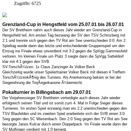
Zugriffe: 6725
Grenzland-Cup in Hengstfeld vom 25.07.01 bis 26.07.01
Der SV Brettheim nahm auch dieses Jahr wieder am Grenzland-Cup in
Hengstfeld teil. Am ersten Tag bezwang der SV den TSV Schrozberg mit
2:1 und trennte sich gegen den TV Rot am See unentschieden 0:0. Am 2.
Spieltag wurde dann das letzte und entscheidende Gruppenspiel um den
Einzug ins Finale etwas unverdient mit 3:2 gegen die SpVgg Gammesfeld
verloren. Im kleinen Finale um Platz 3 siegte dann die SpVgg Satteldorf
klar mit 4:1 gegen den SVB.
SV-TorschÃ¼tzen: 1x Claus Zanzinger 4x Volker Beck
Gleichzeitig wurde unser Spielertrainer Volker Beck mit diesen 4 Treffern
TorschÃ¼tzenkÃ¶nig des Turniers. Als Anerkennung bekam er bei der
Siegerehrung die TorjÃ¤gerkanone Ã¼berreicht.
Pokalturnier in Billingsbach am 29.07.01
Der Vorjahressieger SV Brettheim verteidigte auch dieses Jahr wieder
erfolgreich seinen Titel und ist somit zum 4. Mal in Folge Sieger dieses
Turnieres. Im ersten Spiel erzwang man ein 2:2 unentschieden gegen den
TSV Blaufelden und im zweiten Spiel erarbeitete sich der SVB einen 3:0
Sieg gegen den SC Wiesenbach. Den 2:0 Sieg gegen den TV Rot am See
besorgte Janos Kulcar durch einen Doppelpack. Im Finale wurde dann der
SV Mulfingen verdient mit 1:0 besiegt.