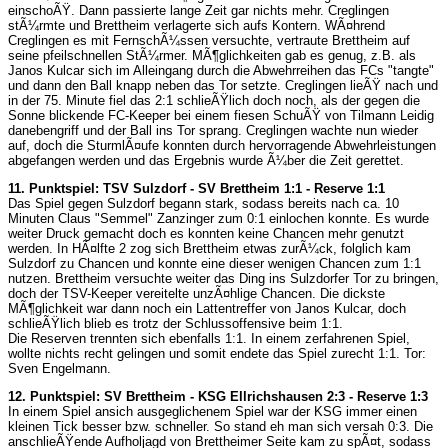
einschoÃŸ. Dann passierte lange Zeit gar nichts mehr. Creglingen
stÃ¼rmte und Brettheim verlagerte sich aufs Kontern. WÃ¤hrend
Creglingen es mit FernschÃ¼ssen versuchte, vertraute Brettheim auf
seine pfeilschnellen StÃ¼rmer. MÃ¶glichkeiten gab es genug, z.B. als
Janos Kulcar sich im Alleingang durch die Abwehrreihen das FCs "tangte"
und dann den Ball knapp neben das Tor setzte. Creglingen lieÃŸ nach und
in der 75. Minute fiel das 2:1 schlieÃŸlich doch noch, als der gegen die
Sonne blickende FC-Keeper bei einem fiesen SchuÃŸ von Tilmann Leidig
danebengriff und der Ball ins Tor sprang. Creglingen wachte nun wieder
auf, doch die SturmlÃ¤ufe konnten durch hervorragende Abwehrleistungen
abgefangen werden und das Ergebnis wurde Ã¼ber die Zeit gerettet.
11. Punktspiel: TSV Sulzdorf - SV Brettheim 1:1 - Reserve 1:1
Das Spiel gegen Sulzdorf begann stark, sodass bereits nach ca. 10
Minuten Claus "Semmel" Zanzinger zum 0:1 einlochen konnte. Es wurde
weiter Druck gemacht doch es konnten keine Chancen mehr genutzt
werden. In HÃ¤lfte 2 zog sich Brettheim etwas zurÃ¼ck, folglich kam
Sulzdorf zu Chancen und konnte eine dieser wenigen Chancen zum 1:1
nutzen. Brettheim versuchte weiter das Ding ins Sulzdorfer Tor zu bringen,
doch der TSV-Keeper vereitelte unzÃ¤hlige Chancen. Die dickste
MÃ¶glichkeit war dann noch ein Lattentreffer von Janos Kulcar, doch
schlieÃŸlich blieb es trotz der Schlussoffensive beim 1:1.
Die Reserven trennten sich ebenfalls 1:1. In einem zerfahrenen Spiel,
wollte nichts recht gelingen und somit endete das Spiel zurecht 1:1. Tor:
Sven Engelmann.
12. Punktspiel: SV Brettheim - KSG Ellrichshausen 2:3 - Reserve 1:3
In einem Spiel ansich ausgeglichenem Spiel war der KSG immer einen
kleinen Tick besser bzw. schneller. So stand eh man sich versah 0:3. Die
anschlieÃŸende Aufholjagd von Brettheimer Seite kam zu spÃ¤t, sodass