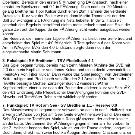
Oberhand. Bereits in den ersten 5 Minuten ging DÃ¼nsbach, nach einer
umstritten Spielszene, mit 0:1 in FÃ¼hrung. Doch nach ca. 20 Minuten
gelang Brettheims Tibor Kulcar durch einen 20m Hammer der verdiente
Ausgleich. Kurz vor der Pause war es dann Martin Thometzek der den
Ball zur wichtigen 2:1 FÃ¼hrung ins Netz hebelte. In der 2. Halbzeit
geschah das Ergebnis betreffend nichts mehr, jedoch stand das Spiel die
ganze Zeit auf der Kippe, da die FÃ¼hrung nicht weiter ausgebaut werden
konnte.
Die Reserve, die momentan TabellenfÃ¼hrer ist, bleibt ihrer Serie treu und
entscheidet das Spiel mit 4:0 fÃ¼r sich. 3 Tore gehen auf das Konto von
Armin WÃ¤gele, fÃ¼r den 4:0 Endstand sorgte dann noch der
eingewechselte Martin Schumann.
3. Pokalspiel: SV Brettheim - TSV Pfedelbach 4:1
Das Spiel begann furios, bereits nach zehn Minuten fÃ¼hrte der SVB mit
2:0 durch ein Kopfballtor von Janos Kulcar und einen direkt verwandelten
FreistoÃŸ von Tibor Kulcar. Dann wurde das Spiel jedoch, von Brettheimer
Seite, ruhiger und Pfedelbach schaffte den 2:1 AnschluÃŸtreffer. In der 2.
HÃ¤lfte besorgte Michael Zanzinger durch 2 wunderschÃ¶ne
Kopfballtreffer, einen kurz nach der Pause den anderen kurz vor SchluÃŸ,
den 4:1 Endstand. Alle Pfedelbacher BemÃ¼hungen konnten die SVB-
Abwehr und TorhÃ¼ter Rohn nicht wirklich gefÃ¤hrden.
7. Punktspiel: TV Rot am See - SV Brettheim 1:1 - Reserve 0:0
Das Muswiesenspiel begann sehr schwach, so dass in der 1. Halbzeit nur
2 FernschÃ¼sse von Rot am Seer Seite erwÃ¤hnenswert sind. Den einen
SchuÃŸ parierte TorhÃ¼ter Markus Rohn glÃ¤nzend, der andere knallte
an die Latte. Brettheimer BemÃ¼hungen gingen immer am Tor vorbei. In
der 2. Halbzeit begann das Spiel, wie es vor der Pause endete, langweilig!
Doch dann, direkt nach zwei hochkarÃ¤tigen Brettheimer Chancen u.a. ein