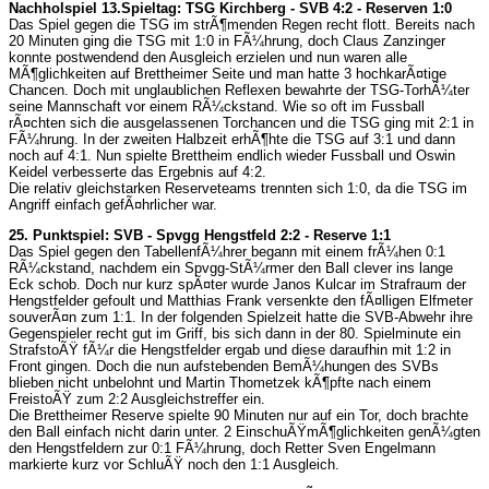
Nachholspiel 13.Spieltag: TSG Kirchberg - SVB 4:2 - Reserven 1:0
Das Spiel gegen die TSG im strÃ¶menden Regen recht flott. Bereits nach
20 Minuten ging die TSG mit 1:0 in FÃ¼hrung, doch Claus Zanzinger
konnte postwendend den Ausgleich erzielen und nun waren alle
MÃ¶glichkeiten auf Brettheimer Seite und man hatte 3 hochkarÃ¤tige
Chancen. Doch mit unglaublichen Reflexen bewahrte der TSG-TorhÃ¼ter
seine Mannschaft vor einem RÃ¼ckstand. Wie so oft im Fussball
rÃ¤chten sich die ausgelassenen Torchancen und die TSG ging mit 2:1 in
FÃ¼hrung. In der zweiten Halbzeit erhÃ¶hte die TSG auf 3:1 und dann
noch auf 4:1. Nun spielte Brettheim endlich wieder Fussball und Oswin
Keidel verbesserte das Ergebnis auf 4:2.
Die relativ gleichstarken Reserveteams trennten sich 1:0, da die TSG im
Angriff einfach gefÃ¤hrlicher war.
25. Punktspiel: SVB - Spvgg Hengstfeld 2:2 - Reserve 1:1
Das Spiel gegen den TabellenfÃ¼hrer begann mit einem frÃ¼hen 0:1
RÃ¼ckstand, nachdem ein Spvgg-StÃ¼rmer den Ball clever ins lange
Eck schob. Doch nur kurz spÃ¤ter wurde Janos Kulcar im Strafraum der
Hengstfelder gefoult und Matthias Frank versenkte den fÃ¤lligen Elfmeter
souverÃ¤n zum 1:1. In der folgenden Spielzeit hatte die SVB-Abwehr ihre
Gegenspieler recht gut im Griff, bis sich dann in der 80. Spielminute ein
StrafstoÃŸ fÃ¼r die Hengstfelder ergab und diese daraufhin mit 1:2 in
Front gingen. Doch die nun aufstebenden BemÃ¼hungen des SVBs
blieben nicht unbelohnt und Martin Thometzek kÃ¶pfte nach einem
FreistoÃŸ zum 2:2 Ausgleichstreffer ein.
Die Brettheimer Reserve spielte 90 Minuten nur auf ein Tor, doch brachte
den Ball einfach nicht darin unter. 2 EinschuÃŸmÃ¶glichkeiten genÃ¼gten
den Hengstfeldern zur 0:1 FÃ¼hrung, doch Retter Sven Engelmann
markierte kurz vor SchluÃŸ noch den 1:1 Ausgleich.