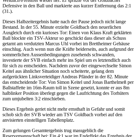
Weidlich-Freistoss wieder her: Er spritzte vor der Goldbacher
Defensive in den Ball und markierte aus kurzer Entfernung das 2:1
(31.).
Dieses Halbzeitergebnis hatte nach der Pause jedoch nicht lange
Bestand. In der 55. Minute erzielte Goldbach den neuerlichen
Ausgleich durch ein kurioses Tor: Einen von Klaus Kraft geklärten
Ball blockte ein TSV-Akteur so geschickt dass dieser als Schuss
getarnt am verdutzten Marcus Uhl vorbei im Brettheimer Gehäuse
einschlug. Auch wenn nun die Kräfte beiderseits, auch aufgrund der
sommerlichen Aussenbedingungen zusehends schwanden,
investierte der SVB einfach mehr ins Spiel um es letztendlich auch
für sich zu entscheiden. Nachdem zuvor der eingewechselte Simon
Keitel aus ähnlicher Situation noch scheiterte, gelang dem
aufgerückten Linksverteidiger Andreas Pfänder in der 82. Minute
das entscheidende Tor: Von Simon Keitel und Jonas Barthelmeß per
Ballstaffette im 16m-Raum toll in Szene gesetzt, konnte er aus 8m
halblinker Position überlegt gegen die Laufrichtung des Torhüters
zum umjubelten 3:2 einschieben.
Dieses Ergebnis geriet nicht mehr ernsthaft in Gefahr und somit
schob sich der SVB wieder am TSV Goldbach vorbei auf den
anvisierten einstelligen Tabellenplatz.
Zum gelungen Gesamtergebnis trug massgeblich die
Reservemannschaft bei: Ein 4:1 war im Endeffekt das Ergebnis der