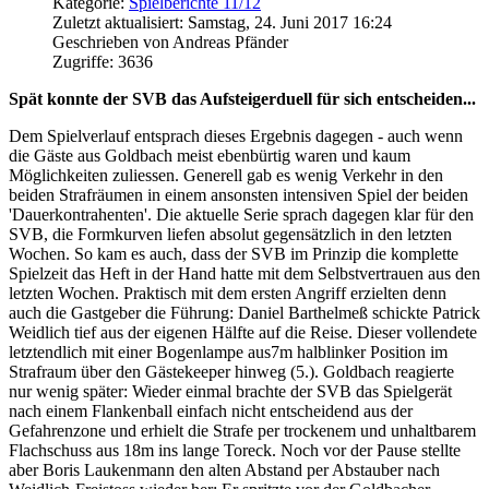
Kategorie:
Spielberichte 11/12
Zuletzt aktualisiert: Samstag, 24. Juni 2017 16:24
Geschrieben von Andreas Pfänder
Zugriffe: 3636
Spät konnte der SVB das Aufsteigerduell für sich entscheiden...
Dem Spielverlauf entsprach dieses Ergebnis dagegen - auch wenn
die Gäste aus Goldbach meist ebenbürtig waren und kaum
Möglichkeiten zuliessen. Generell gab es wenig Verkehr in den
beiden Strafräumen in einem ansonsten intensiven Spiel der beiden
'Dauerkontrahenten'. Die aktuelle Serie sprach dagegen klar für den
SVB, die Formkurven liefen absolut gegensätzlich in den letzten
Wochen. So kam es auch, dass der SVB im Prinzip die komplette
Spielzeit das Heft in der Hand hatte mit dem Selbstvertrauen aus den
letzten Wochen. Praktisch mit dem ersten Angriff erzielten denn
auch die Gastgeber die Führung: Daniel Barthelmeß schickte Patrick
Weidlich tief aus der eigenen Hälfte auf die Reise. Dieser vollendete
letztendlich mit einer Bogenlampe aus7m halblinker Position im
Strafraum über den Gästekeeper hinweg (5.). Goldbach reagierte
nur wenig später: Wieder einmal brachte der SVB das Spielgerät
nach einem Flankenball einfach nicht entscheidend aus der
Gefahrenzone und erhielt die Strafe per trockenem und unhaltbarem
Flachschuss aus 18m ins lange Toreck. Noch vor der Pause stellte
aber Boris Laukenmann den alten Abstand per Abstauber nach